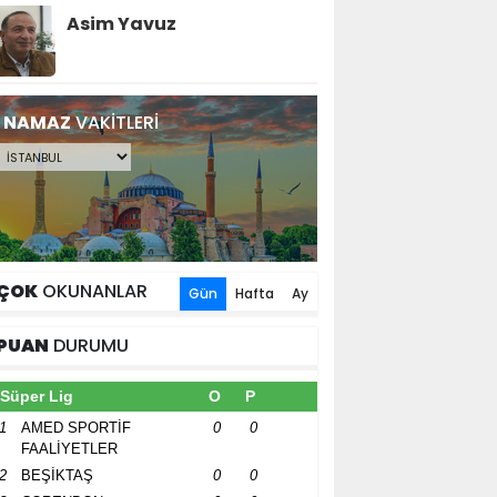
Asim Yavuz
NAMAZ
VAKİTLERİ
ÇOK
OKUNANLAR
Gün
Hafta
Ay
PUAN
DURUMU
Süper Lig
O
P
1
AMED SPORTİF
0
0
FAALİYETLER
2
BEŞİKTAŞ
0
0