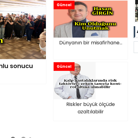
Güncel
Dünyanın bir misafirhane...
unlu sonucu
Güncel
Riskler büyük ölçüde
azaltılabilir