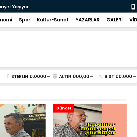
riyet Yaşıyor
Görüntülü k
onomi
Spor
Kültür-Sanat
YAZARLAR
GALERİ
Vİ
STERLIN
0,0000
ALTIN
000,00
BİST
00.000
Güncel