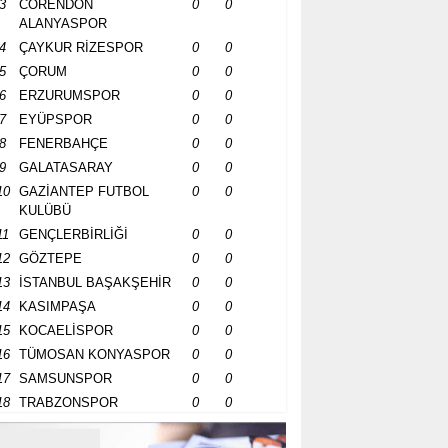
3
CORENDON
0
0
ALANYASPOR
4
ÇAYKUR RİZESPOR
0
0
5
ÇORUM
0
0
6
ERZURUMSPOR
0
0
7
EYÜPSPOR
0
0
8
FENERBAHÇE
0
0
9
GALATASARAY
0
0
10
GAZİANTEP FUTBOL
0
0
KULÜBÜ
11
GENÇLERBİRLİĞİ
0
0
12
GÖZTEPE
0
0
13
İSTANBUL BAŞAKŞEHİR
0
0
14
KASIMPAŞA
0
0
15
KOCAELİSPOR
0
0
16
TÜMOSAN KONYASPOR
0
0
17
SAMSUNSPOR
0
0
18
TRABZONSPOR
0
0