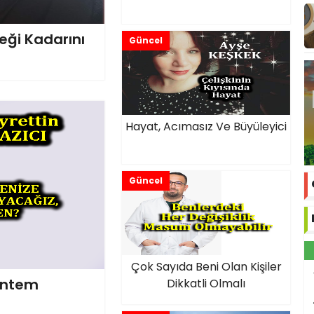
eği Kadarını
Güncel
Hayat, Acımasız Ve Büyüleyici
Güncel
Çok Sayıda Beni Olan Kişiler
Yöntem
Dikkatli Olmalı